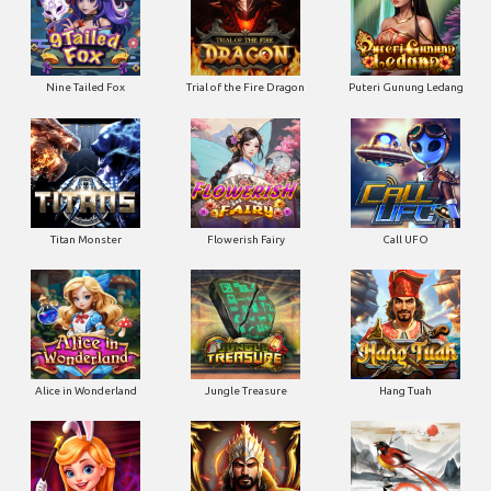
Nine Tailed Fox
Trial of the Fire Dragon
Puteri Gunung Ledang
Titan Monster
Flowerish Fairy
Call UFO
Alice in Wonderland
Jungle Treasure
Hang Tuah