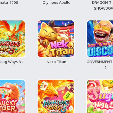
inata 1000
Olympus Apollo
DRAGON TI
SHOWDO
ong Ways 3+
Neko Titan
GOVERNMENT 
2