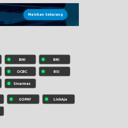
Mainkan Sekarang
d Miner
Golden Legend
BNI
BRI
OCBC
BSI
Sinarmas
GOPAY
LinkAja
Kung Fu Leopard