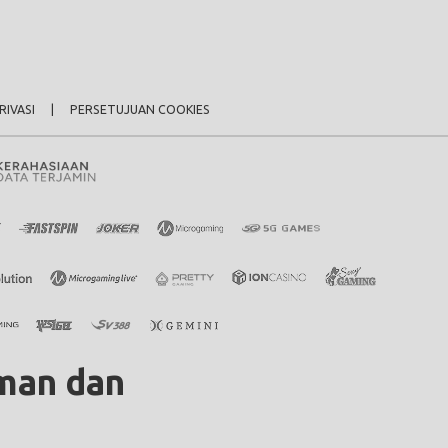
RIVASI
|
PERSETUJUAN COOKIES
man dan