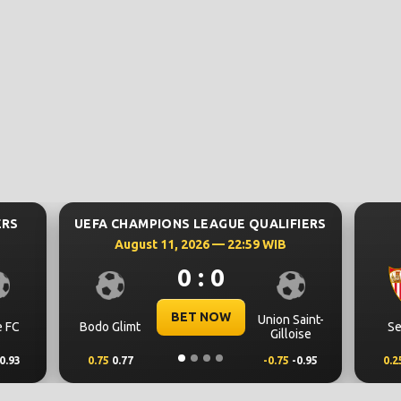
le of Alliance
Color Bingo
Book of Eg
8/8/2026
era Panda
Treasures of Egypt
Bandito Ret
SPAIN LA LIGA
UEF
August 17, 2026 — 02:30 WIB
0 : 0
BET NOW
Kaira
afe
Celta Vigo
Osasuna
0.72
0.25
0.76
-0.25
-0.86
0.0
gar Frenzy
Neko x Neko
Fortune Ho