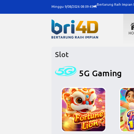
BRI4D Bertarung Raih Impian Disini 
Minggu 9/08/2026 08:09:46
HO
Slot
5G Gaming