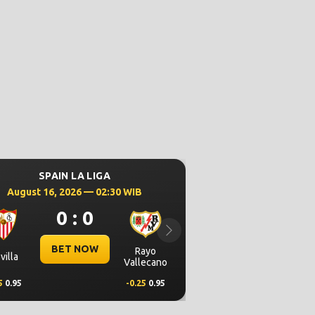
ypt
Give Me Fire
urns
Golden Rhino
A CHAMPIONS LEAGUE QUALIFIERS
August 11, 2026 — 22:00 WIB
0 : 0
Next
BET NOW
t Almaty
Levski Sofia
(n)
0
0.76
0.00
-0.94
rses
God of Fortune