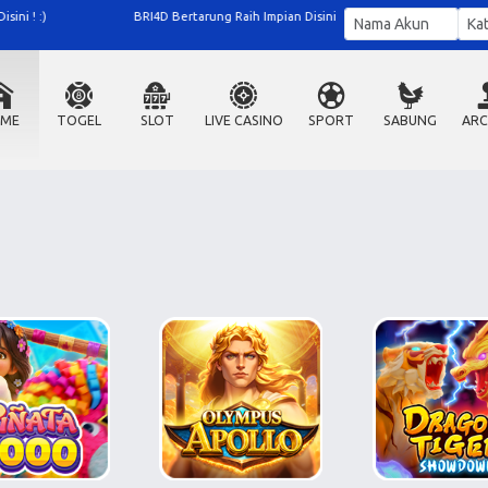
! :)
BRI4D Bertarung Raih Impian Disini ! :)
ME
TOGEL
SLOT
LIVE CASINO
SPORT
SABUNG
ARC