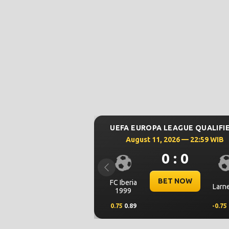
Throne of Poseidon
Batt
Gems Miner
Op
SPAIN LA LIGA
August 16, 2026 — 00:30 WIB
0 : 0
Previous
BET NOW
Alaves
Get
0.00
0.62
0.00
-
Fiery Boxing
Su