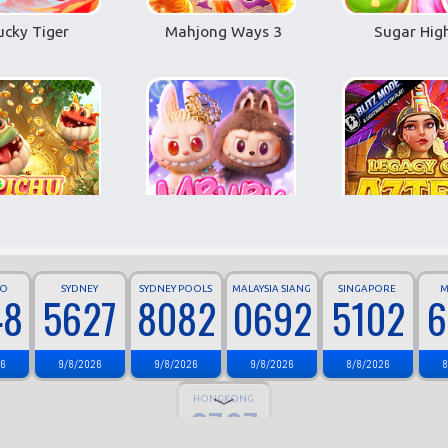
ucky Tiger
Mahjong Ways 3
Sugar Hig
ichu Pichu
Labuby
Legacy Of A
RO
SYDNEY
SYDNEY POOLS
MALAYSIA SIANG
SINGAPORE
M
48
5627
8082
0692
5102
6
26
9/8/2026
9/8/2026
9/8/2026
8/8/2026
8
HONGKONG
2797