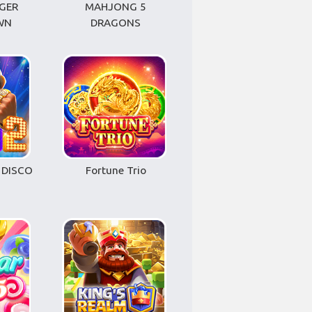
GER
MAHJONG 5
WN
DRAGONS
DISCO
Fortune Trio