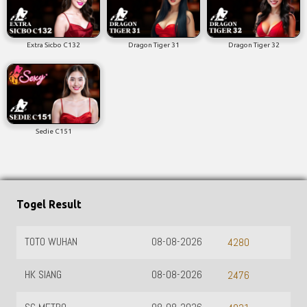
Extra Sicbo C132
Dragon Tiger 31
Dragon Tiger 32
Sedie C151
Togel Result
TOTO WUHAN
08-08-2026
HO
4280
HK SIANG
08-08-2026
2476