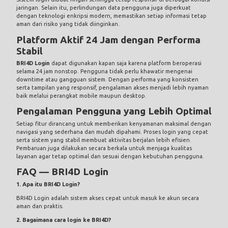
jaringan. Selain itu, perlindungan data pengguna juga diperkuat
dengan teknologi enkripsi modern, memastikan setiap informasi tetap
aman dari risiko yang tidak diinginkan.
Platform Aktif 24 Jam dengan Performa
Stabil
BRI4D Login
dapat digunakan kapan saja karena platform beroperasi
selama 24 jam nonstop. Pengguna tidak perlu khawatir mengenai
downtime atau gangguan sistem. Dengan performa yang konsisten
serta tampilan yang responsif, pengalaman akses menjadi lebih nyaman
baik melalui perangkat mobile maupun desktop.
Pengalaman Pengguna yang Lebih Optimal
Setiap fitur dirancang untuk memberikan kenyamanan maksimal dengan
navigasi yang sederhana dan mudah dipahami. Proses login yang cepat
serta sistem yang stabil membuat aktivitas berjalan lebih efisien.
Pembaruan juga dilakukan secara berkala untuk menjaga kualitas
layanan agar tetap optimal dan sesuai dengan kebutuhan pengguna.
FAQ — BRI4D Login
1. Apa itu BRI4D Login?
BRI4D Login adalah sistem akses cepat untuk masuk ke akun secara
aman dan praktis.
2. Bagaimana cara login ke BRI4D?