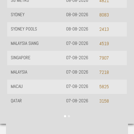
SG METRO
08-08-2026
4821
SYDNEY
08-08-2026
8083
SYDNEY POOLS
08-08-2026
2413
MALAYSIA SIANG
07-08-2026
4519
SINGAPORE
07-08-2026
7907
MALAYSIA
07-08-2026
7218
MACAU
07-08-2026
5825
QATAR
07-08-2026
3158